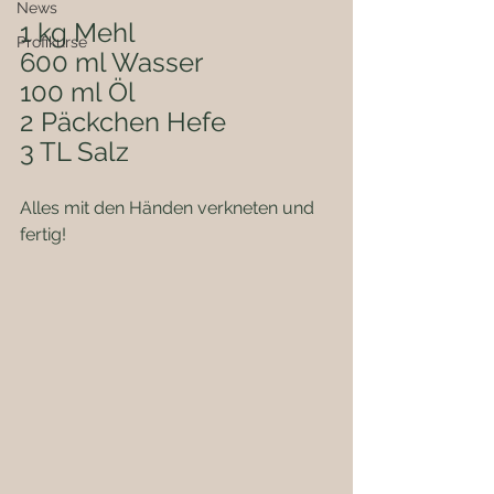
News
1 kg Mehl
Profikurse
600 ml Wasser
100 ml Öl
2 Päckchen Hefe
3 TL Salz
Alles mit den Händen verkneten und 
fertig!