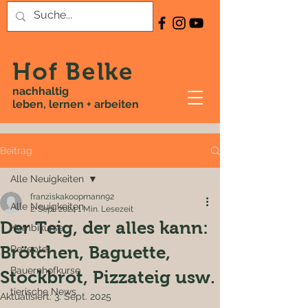
Hof Belke
nachhaltig
leben, lernen + arbeiten
Beitrag
Alle Neuigkeiten
franziskakoopmann92
Alle Neuigkeiten
2. Sept. 2024
1 Min. Lesezeit
Der Teig, der alles kann:
Kombikurse
Brötchen, Baguette,
Rezepte
Bauernhofkurse
Stockbrot, Pizzateig usw.
tierische News
Aktualisiert:
3. Sept. 2025