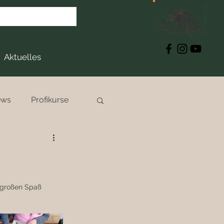
FOLLOW US
Aktuelles
ews
Profikurse
 großen Spaß 