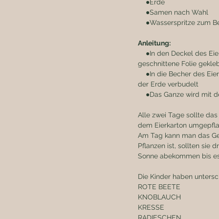
    ●Erde 
    ●Samen nach Wahl 
    ●Wasserspritze zum 
Anleitung:
    ●In den Deckel des Eierkartons wird ein rechteckiges Loch geschnitten, dort wird mit Klebeband die zurecht 
geschnittene Folie gekleb
    ●In die Becher des Eierkartons wird Erde gefüllt und beliebig mit Samen befüllt, die Samen werden etwas in 
der Erde verbudelt
    ●Das Ganze wird mit
Alle zwei Tage sollte da
dem Eierkarton umgepflanz
Am Tag kann man das Gepf
Pflanzen ist, sollten sie
Sonne abekommen bis es 
Die Kinder haben unters
ROTE BEETE 
KNOBLAUCH 
KRESSE
RADIESCHEN 