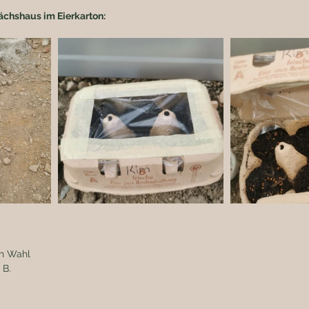
chshaus im Eierkarton:
ch Wahl 
 B. 