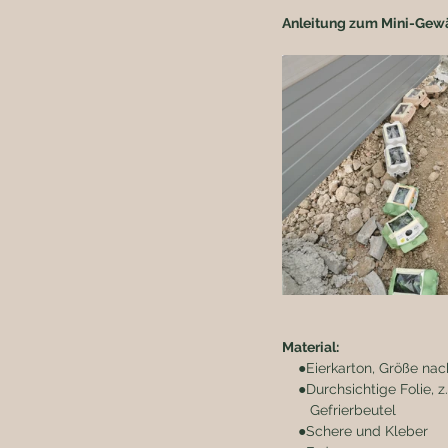
Anleitung zum Mini-Gewä
Material:
    ●Eierkarton, Größe na
    ●Durchsichtige Folie, z.
       Gefrierbeutel
    ●Schere und Kleber 