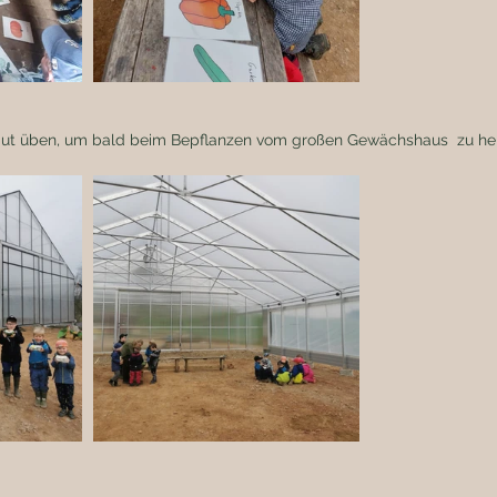
 gut üben, um bald beim Bepflanzen vom großen Gewächshaus  zu hel