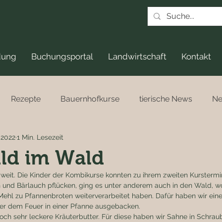
dung
Buchungsportal
Landwirtschaft
Kontakt
Rezepte
Bauernhofkurse
tierische News
N
. 2022
1 Min. Lesezeit
ild im Wald
 weit. Die Kinder der Kombikurse konnten zu ihrem zweiten Kursterm
nd Bärlauch pflücken, ging es unter anderem auch in den Wald, wo
ehl zu Pfannenbroten weiterverarbeitet haben. Dafür haben wir einen
er dem Feuer in einer Pfanne ausgebacken. 
ch sehr leckere Kräuterbutter. Für diese haben wir Sahne in Schrau