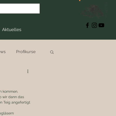
FOLLOW US
Aktuelles
ews
Profikurse
in kommen. 
 wir dann das 
 Teig angefertigt 
bgläsern 