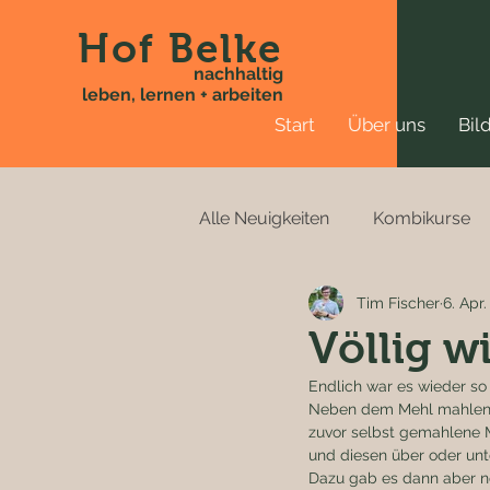
Hof Belke
nachhaltig
leben, lernen + arbeiten
Start
Über uns
Bil
Alle Neuigkeiten
Kombikurse
Tim Fischer
6. Apr
Völlig w
Endlich war es wieder so
Neben dem Mehl mahlen u
zuvor selbst gemahlene M
und diesen über oder unt
Dazu gab es dann aber no