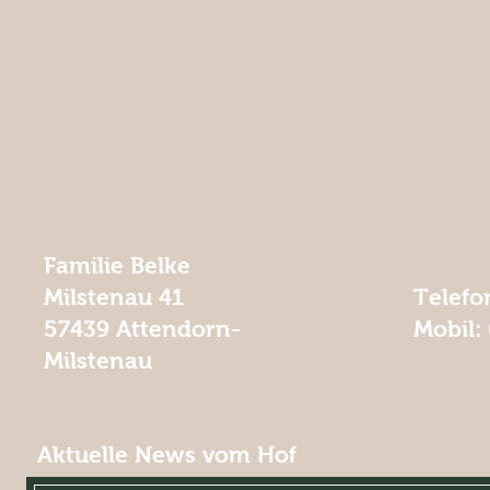
Familie Belke
Milstenau 41
Telefo
57439 Attendorn-
Mobil: 
Milstenau
Aktuelle News vom Hof