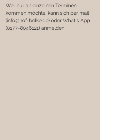
Wer nur an einzelnen Terminen 
kommen möchte, kann sich per mail 
(
info@hof-belke.de
) oder What´s App 
(0177-8046121) anmelden.