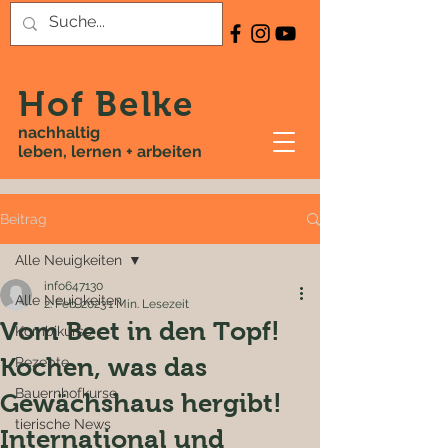
Hof Belke
nachhaltig
leben, lernen + arbeiten
Beitrag
Alle Neuigkeiten
info647130
Alle Neuigkeiten
2. Feb. 2023
1 Min. Lesezeit
Vom Beet in den Topf!
Kombikurse
Kochen, was das
Rezepte
Bauernhofkurse
Gewächshaus hergibt!
tierische News
International und