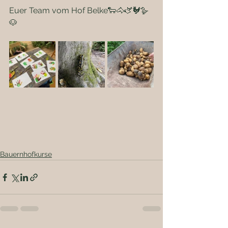
Euer Team vom Hof Belke🐑🐴🫏🐓🪿
🐶
Bauernhofkurse