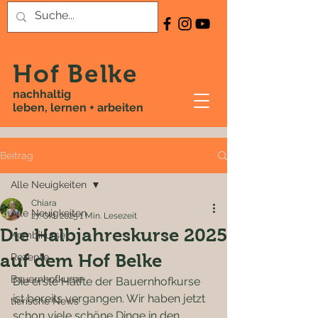
Hof Belke
nachhaltig
leben, lernen + arbeiten
Beitrag
Alle Neuigkeiten
Chiara
Alle Neuigkeiten
27. Okt. 2025
1 Min. Lesezeit
Die Halbjahreskurse 2025
Kombikurse
auf dem Hof Belke
Rezepte
Bauernhofkurse
Die erste Hälfte der Bauernhofkurse 
ist bereits vergangen. Wir haben jetzt 
tierische News
schon viele schöne Dinge in den 