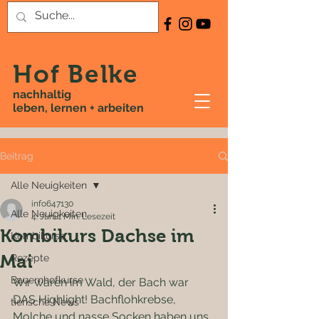
Hof Belke
nachhaltig
leben, lernen + arbeiten
Beitrag
Alle Neuigkeiten
info647130
Alle Neuigkeiten
4. Juni
1 Min. Lesezeit
Kombikurs Dachse im
Kombikurse
Mai
Rezepte
Bauernhofkurse
Wir waren im Wald, der Bach war 
DAS Highlight! Bachflohkrebse, 
tierische News
Molche und nasse Socken haben uns 