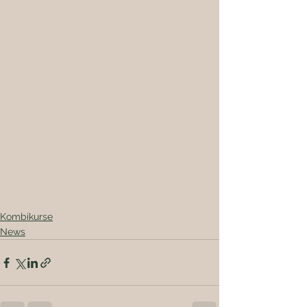
Kombikurse
News