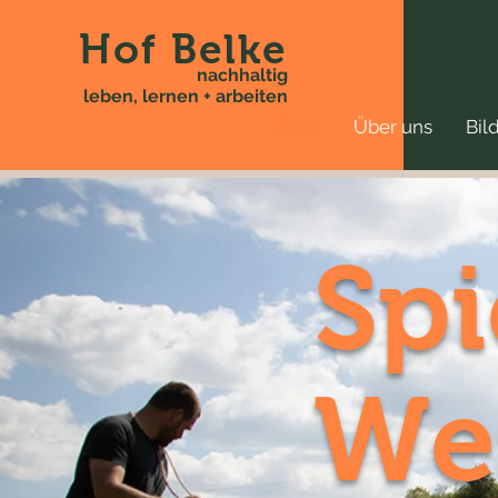
Hof Belke
nachhaltig
leben, lernen + arbeiten
Start
Über uns
Bil
Spi
We