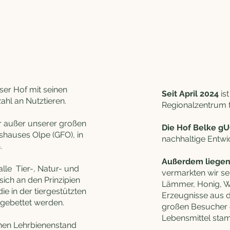
ser Hof mit seinen
Seit April 2024
is
ahl an Nutztieren.
Regionalzentrum f
r außer unserer großen
Die Hof Belke g
hauses Olpe (GFO), in
nachhaltige Entwic
.
Außerdem liegen
le Tier-, Natur- und
vermarkten wir sei
sich an den Prinzipien
Lämmer, Honig, Wo
ie in der tiergestützten
Erzeugnisse aus d
gebettet werden.
großen Besucher e
Lebensmittel stam
inen Lehrbienenstand