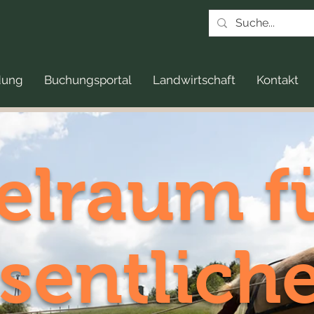
dung
Buchungsportal
Landwirtschaft
Kontakt
elraum f
sentlich