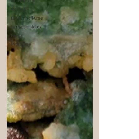
Kombikurse
Rezepte
Bauernhofkurse
tierische News
News
Profikurse