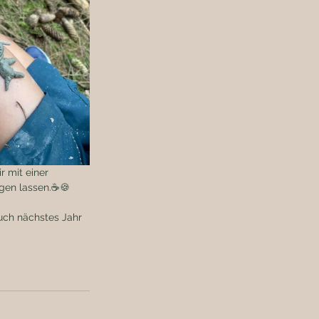
r mit einer 
gen lassen.☕️🍪
uch nächstes Jahr 