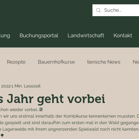
dung
Buchungsportal
Landwirtschaft
Kontakt
Rezepte
Bauernhofkurse
tierische News
N
. 2022
1 Min. Lesezeit
es Jahr geht vorbei
chon wieder vorbei…📆
 wir uns erstmal innerhalb der Kombikurse kennenlernen mussten. 
 gespielt und sind daraufhin zum ersten mal in den Wald gegangen
e Lagerweide mit ihrem angrenzenden Spielwald noch nicht kannten,
🌳