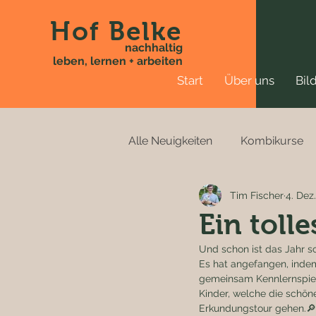
Hof Belke
nachhaltig
leben, lernen + arbeiten
Start
Über uns
Bil
Alle Neuigkeiten
Kombikurse
Tim Fischer
4. Dez
Ein toll
Und schon ist das Jahr s
Es hat angefangen, indem
gemeinsam Kennlernspiele
Kinder, welche die schön
Erkundungstour gehen.🔎