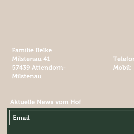
Familie Belke
Milstenau 41
Telefo
57439 Attendorn-
Mobil: 
Milstenau
Aktuelle News vom Hof