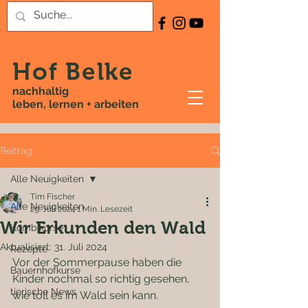
Hof Belke
nachhaltig
leben, lernen + arbeiten
Beitrag
Alle Neuigkeiten
Tim Fischer
Alle Neuigkeiten
29. Juli 2024
1 Min. Lesezeit
Wir Erkunden den Wald
Kombikurse
Aktualisiert:
31. Juli 2024
Rezepte
Vor der Sommerpause haben die 
Bauernhofkurse
Kinder nochmal so richtig gesehen, 
tierische News
wie toll es im Wald sein kann.