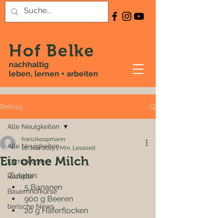
Hof Belke
nachhaltig
leben, lernen + arbeiten
Beitrag
Alle Neuigkeiten
franzikoopmann
Alle Neuigkeiten
10. Juni 2025
1 Min. Lesezeit
Eis ohne Milch
Kombikurse
Zutaten:
Rezepte
5 Bananen
Bauernhofkurse
900 g Beeren
tierische News
20 g Haferflocken