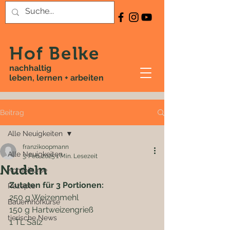
Hof Belke
nachhaltig
leben, lernen + arbeiten
Beitrag
Alle Neuigkeiten
franzikoopmann
Alle Neuigkeiten
3. Feb. 2025
1 Min. Lesezeit
Nudeln
Kombikurse
Zutaten für 3 Portionen:
Rezepte
250 g Weizenmehl
Bauernhofkurse
150 g Hartweizengrieß
tierische News
1 TL Salz